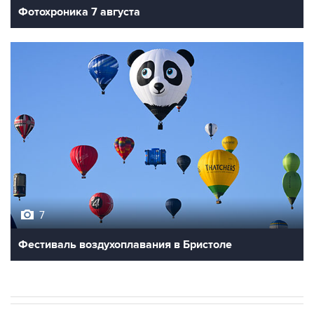
Фотохроника 7 августа
7
Фестиваль воздухоплавания в Бристоле