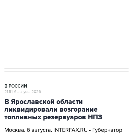
Как российские медицинские технологии
выходят на мировые рынки
Социальная реклама, АНО «Национальные приоритеты».
ИНН 7725383515 Erid: F7NfYUJCUneVdTRF8PRs
Аксенов сообщил о четвертом погибшем в
результате атаки ВСУ на Крым
В РОССИИ
21:51, 6 августа 2026
В Ярославской области
ликвидировали возгорание
топливных резервуаров НПЗ
Москва. 6 августа. INTERFAX.RU - Губернатор