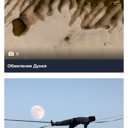
9
Обмеление Дуная