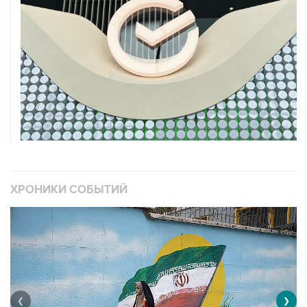
ХРОНИКИ СОБЫТИЙ
❮
❯