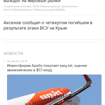
выходят на мировые рынки
Социальная реклама, АНО «Национальные приоритеты».
ИНН 7725383515 Erid: F7NfYUJCUneVdTRF8PRs
Аксенов сообщил о четвертом погибшем в
результате атаки ВСУ на Крым
НОВОСТИ
06 августа, 20:15
Инвестфирма Apollo покупает easyJet, оценив
авиакомпанию в $7,7 млрд