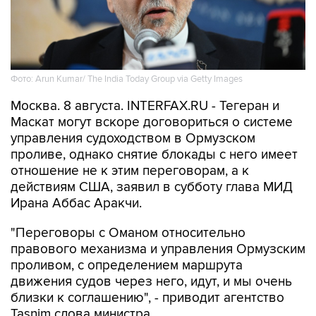
Фото: Arun Kumar/ The India Today Group via Getty Images
Москва. 8 августа. INTERFAX.RU - Тегеран и
Маскат могут вскоре договориться о системе
управления судоходством в Ормузском
проливе, однако снятие блокады с него имеет
отношение не к этим переговорам, а к
действиям США, заявил в субботу глава МИД
Ирана Аббас Аракчи.
"Переговоры с Оманом относительно
правового механизма и управления Ормузским
проливом, с определением маршрута
движения судов через него, идут, и мы очень
близки к соглашению", - приводит агентство
Tasnim слова министра.
"Но открытие Ормузского пролива зависит от