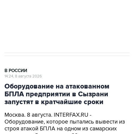
Кабмин РФ разрешил до 1 июля 2027 года
импорт, выпуск и обращение бензина Евро 2,
Евро 3, Евро 4
В РОССИИ
14:24, 8 августа 2026
Оборудование на атакованном
БПЛА предприятии в Сызрани
запустят в кратчайшие сроки
Москва. 8 августа. INTERFAX.RU -
Оборудование, которое пытались вывести из
строя атакой БПЛА на одном из самарских
предприятий в ночь на субботу, начнет
работать в кратчайшие сроки, сообщает пресс-