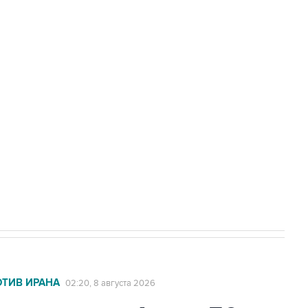
Приморье подростков, готовивших
а службе у электросетевых объектов и
НН 7725383515 Erid: F7NfYUJCUneVdwcydK6A
2027 года импорт, выпуск и обращение
ОТИВ ИРАНА
02:20, 8 августа 2026