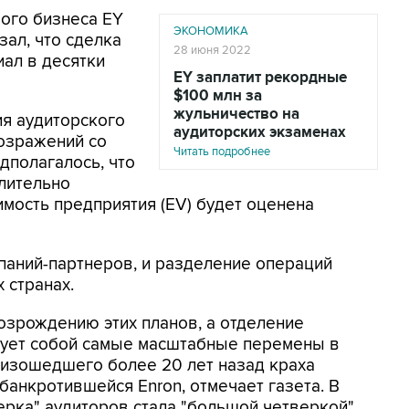
ого бизнеса EY
ЭКОНОМИКА
зал, что сделка
28 июня 2022
ал в десятки
EY заплатит рекордные
$100 млн за
жульничество на
ия аудиторского
аудиторских экзаменах
возражений со
Читать подробнее
дполагалось, что
лительно
имость предприятия (EV) будет оценена
мпаний-партнеров, и разделение операций
 странах.
озрождению этих планов, а отделение
нует собой самые масштабные перемены в
оизошедшего более 20 лет назад краха
обанкротившейся Enron, отмечает газета. В
ерка" аудиторов стала "большой четверкой".