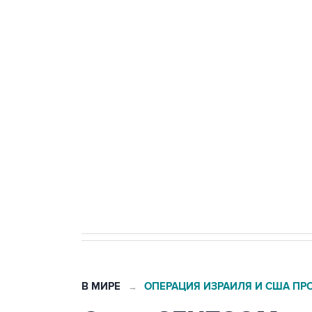
ФСБ сообщила о задержании в 
теракт на объекте Росгвардии
Беспилотные технологии и ИИ н
агрокомплексов
Социальная реклама, АНО «Национальные приоритеты».
И
Кабмин РФ разрешил до 1 июля 
бензина Евро 2, Евро 3, Евро 4
В МИРЕ
ОПЕРАЦИЯ ИЗРАИЛЯ И США ПР
→