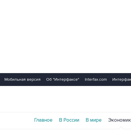
Мобильная версия
Об "Интерфаксе"
Interfax.com
Интерфак
Главное
В России
В мире
Экономик