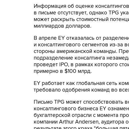
Информация об оценке консалтингов
в письме отсутствует, однако TPG ука
может раскрыть стоимостный потенци
миллиардов долларов.
В апреле EY отказалась от разделен
и консалтингового сегментов из-за 
стороны американской команды. Пре
подразделение консалтинга незамед
проведет IPO, в рамках которого сто
примерно в $100 млрд.
EY работает как глобальная сеть ко
требовало одобрения команд во всех
Письмо TPG может способствовать в
консалтингового бизнеса EY ознаме
бухгалтерской отрасли с момента пр
компании Arthur Andersen, аудитора 
результате этого краха "большая пят