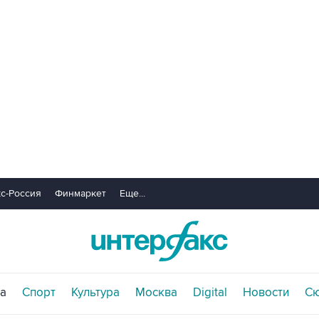
с-Россия
Финмаркет
Еще...
а
Спорт
Культура
Москва
Digital
Новости
С