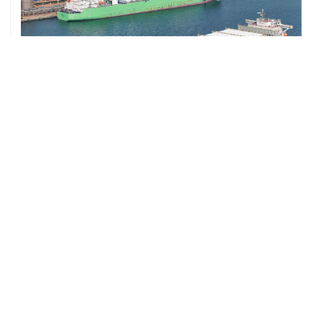
ХРОНИКИ СОБЫТИЙ
❮
❯