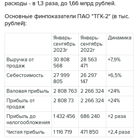
расходы - в 1,3 раза, до 1,66 млрд рублей.
Основные финпоказатели ПАО "ТГК-2" (в тыс.
рублей):
Январь-
Январь-
Динамика
сентябрь
сентябрь
2023г
2022г
Выручка от
30 808
28 563
+7,9%
продаж
568
471
Себестоимость
27 999
26 297
+6,5%
805
147
Валовая прибыль
2 808 763
2 266 324
+24%
Прибыль от
2 808 73
2 266 324
+24%
продаж
Прибыль до
1 432 456
686 240
+2 раза
налогообложения
Чистая прибыль
1 116 719
471 850
+2,4 раза