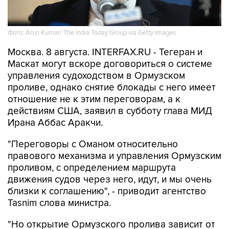
Фото: Arun Kumar/ The India Today Group via Getty Images
Москва. 8 августа. INTERFAX.RU - Тегеран и
Маскат могут вскоре договориться о системе
управления судоходством в Ормузском
проливе, однако снятие блокады с него имеет
отношение не к этим переговорам, а к
действиям США, заявил в субботу глава МИД
Ирана Аббас Аракчи.
"Переговоры с Оманом относительно
правового механизма и управления Ормузским
проливом, с определением маршрута
движения судов через него, идут, и мы очень
близки к соглашению", - приводит агентство
Tasnim слова министра.
"Но открытие Ормузского пролива зависит от