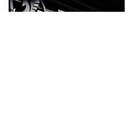
07 августа, 12:30
Janaf и MOL достигли соглашения о транзите по
Адриатическому нефтепроводу