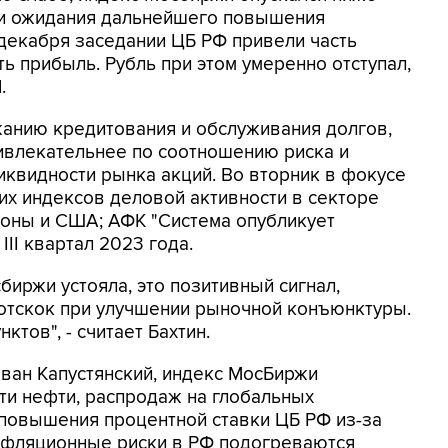
и и ожидания дальнейшего повышения
декабря заседании ЦБ РФ привели часть
 прибыль. Рубль при этом умеренно отступал,
.
анию кредитования и обслуживания долгов,
ривлекательнее по соотношению риска и
ликвидности рынка акций. Во вторник в фокусе
их индексов деловой активности в секторе
врозоны и США; АФК "Система опубликует
II квартал 2023 года.
биржи устояла, это позитивный сигнал,
 отскок при улучшении рыночной конъюнктуры.
ктов", - считает Бахтин.
Иван Капустянский, индекс МосБиржи
ти нефти, распродаж на глобальных
повышения процентной ставки ЦБ РФ из-за
ифляционные риски в РФ подогреваются