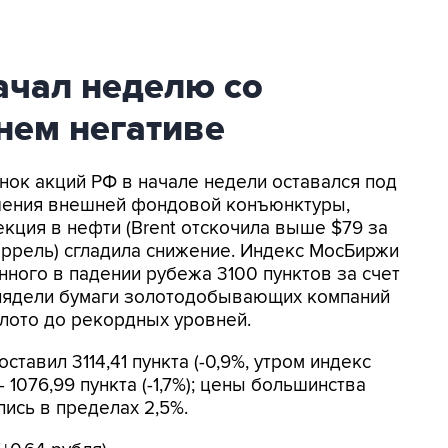
ачал неделю со
нем негативе
нок акций РФ в начале недели оставался под
шения внешней фондовой конъюнктуры,
кция в нефти (Brent отскочила выше $79 за
баррель) сгладила снижение. Индекс МосБиржи
ного в падении рубежа 3100 пунктов за счет
лядели бумаги золотодобывающих компаний
олото до рекордных уровней.
тавил 3114,41 пункта (-0,9%, утром индекс
- 1076,99 пункта (-1,7%); цены большинства
ись в пределах 2,5%.