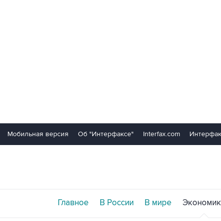
Мобильная версия
Об "Интерфаксе"
Interfax.com
Интерфак
Главное
В России
В мире
Экономик