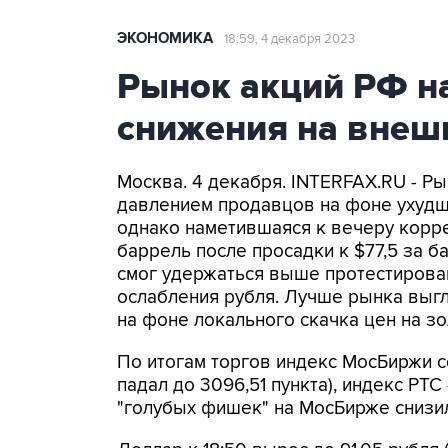
ЭКОНОМИКА
18:59, 4 декабря 2023
Рынок акций РФ н
снижения на внеш
Москва. 4 декабря. INTERFAX.RU - Ры
давлением продавцов на фоне ухуд
однако наметившаяся к вечеру корре
баррель после просадки к $77,5 за 
смог удержаться выше протестирован
ослабления рубля. Лучше рынка выг
на фоне локального скачка цен на з
По итогам торгов индекс МосБиржи сос
падал до 3096,51 пункта), индекс РТС 
"голубых фишек" на МосБирже снизил