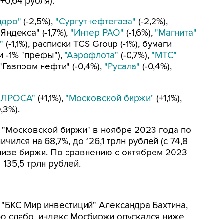
+0,64 рубля).
идро"
(-2,5%),
"Сургутнефтегаза"
(-2,2%),
 "Яндекса" (-1,7%),
"Интер РАО"
(-1,6%),
"Магнита"
"
(-1,1%), расписки TCS Group (-1%), бумаги
и -1% "префы"),
"Аэрофлота"
(-0,7%),
"МТС"
 "Газпром нефти" (-0,4%),
"Русала"
(-0,4%),
АЛРОСА"
(+1,1%),
"Московской биржи"
(+1,1%),
,3%).
 "Московской биржи" в ноябре 2023 года по
ился на 68,7%, до 126,1 трлн рублей (с 74,8
елизе биржи. По сравнению с октябрем 2023
 135,5 трлн рублей.
 "БКС Мир инвестиций" Александра Бахтина,
ю слабо, индекс Мосбиржи опускался ниже