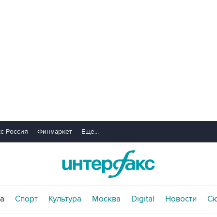
с-Россия
Финмаркет
Еще...
а
Спорт
Культура
Москва
Digital
Новости
С