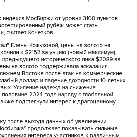
 индекса МосБиржи от уровня 3100 пунктов
протестированный рубеж может стать
, считает Кочетков.
тал" Елены Кожуховой, цены на золото на
кочили к $2152 за унцию (новый максимум),
е предыдущего исторического пика $2089 за
Цены на золото поддерживала эскалация
Ближнем Востоке после атак на коммерческие
слабый доллар и падение доходности 10-летних
овых. Усиление надежд на снижение
 половине 2024 года наряду с глобальной
акже подстегнули интерес к драгоценному
ку после выхода данных об увеличении
 "Мосбиржа" продолжает показывать сильные
охранения интереса участников к различным