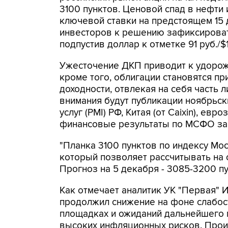
3100 пунктов. Ценовой спад в нефт
ключевой ставки на предстоящем 15 
инвесторов к решению зафиксировать
подпустив доллар к отметке 91 руб./$1
Ужесточение ДКП приводит к удорож
кроме того, облигации становятся п
доходности, отвлекая на себя часть 
внимания будут публикации ноябрьск
услуг (PMI) РФ, Китая (от Caixin), е
финансовые результаты по МСФО за I
"Планка 3100 пунктов по индексу Мос
который позволяет рассчитывать на
Прогноз на 5 декабря - 3085-3200 пун
Как отмечает аналитик УК "Первая" 
продолжил снижение на фоне слабос
площадках и ожиданий дальнейшего 
высоких инфляционных рисков. Про