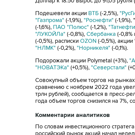
Доллар к 18:50 вырос до 91,05 рубля (
Подешевели акции
ВТБ
(-2,5%),
"РусГ
"Газпрома"
(-1,9%),
"Роснефти"
(-1,9%),
(-1,6%),
ПАО "Полюс"
(-1,2%),
"Татнефти
"ЛУКОЙЛа"
(-0,8%),
Сбербанка
(-0,8% 
(-0,5%), расписки
OZON
(-0,5%), акции
"НЛМК"
(-0,2%),
"Норникеля"
(-0,1%).
Подорожали акции Polymetal (+3%),
"
"НОВАТЭКа"
(+0,5%),
"Северстали"
(+0
Совокупный объем торгов на рынках
сравнению с ноябрем 2022 года увелич
трлн рублей), сообщается в пресс-р
года объем торгов снизился на 7%, со
Комментарии аналитиков
По словам инвестиционного стратега
российский рынок акций начал недел