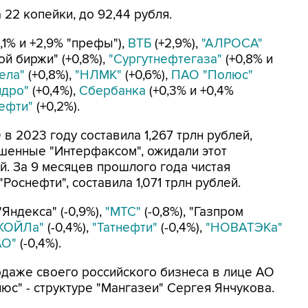
 22 копейки, до 92,44 рубля.
1% и +2,9% "префы"),
ВТБ
(+2,9%),
"АЛРОСА"
ой биржи" (+0,8%),
"Сургутнефтегаза"
(+0,8% и
ела"
(+0,8%),
"НЛМК"
(+0,6%),
ПАО "Полюс"
идро"
(+0,4%),
Сбербанка
(+0,3% и +0,4%
ефти"
(+0,2%).
 2023 году составила 1,267 трлн рублей,
шенные "Интерфаксом", ожидали этот
ей. За 9 месяцев прошлого года чистая
Роснефти", составила 1,071 трлн рублей.
"Яндекса" (-0,9%),
"МТС"
(-0,8%), "Газпром
КОЙЛа"
(-0,4%),
"Татнефти"
(-0,4%),
"НОВАТЭКа"
АО"
(-0,4%).
одаже своего российского бизнеса в лице АО
юс" - структуре "Мангазеи" Сергея Янчукова.