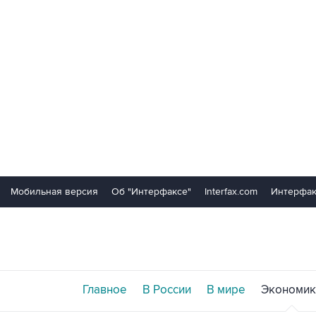
Мобильная версия
Об "Интерфаксе"
Interfax.com
Интерфак
Главное
В России
В мире
Экономик