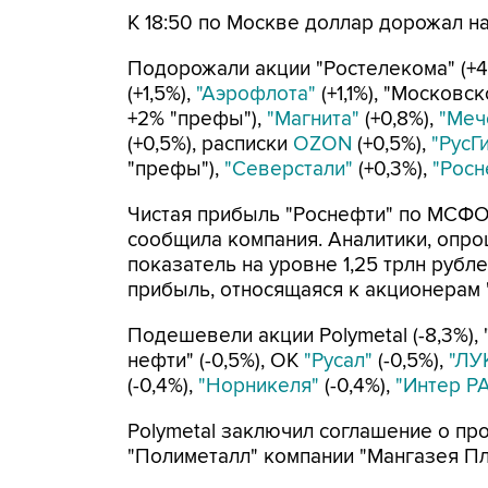
К 18:50 по Москве доллар дорожал на
Подорожали акции "Ростелекома" (+4,
(+1,5%),
"Аэрофлота"
(+1,1%), "Московск
+2% "префы"),
"Магнита"
(+0,8%),
"Меч
(+0,5%), расписки
OZON
(+0,5%),
"РусГ
"префы"),
"Северстали"
(+0,3%),
"Росн
Чистая прибыль "Роснефти" по МСФО в
сообщила компания. Аналитики, опро
показатель на уровне 1,25 трлн рубл
прибыль, относящаяся к акционерам "
Подешевели акции Polymetal (-8,3%), 
нефти" (-0,5%), ОК
"Русал"
(-0,5%),
"ЛУ
(-0,4%),
"Норникеля"
(-0,4%),
"Интер Р
Polymetal заключил соглашение о пр
"Полиметалл" компании "Мангазея Пл