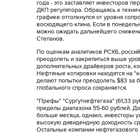
года - это заставляет инвесторов п
ДКП регулятора. Обращаясь к технич
графике оттолкнулся от уровня сопр
восходящего клина. Если в понедельн
можно ожидать дальнейшего снижени
Степанов.
По оценкам аналитиков РСХБ, россий
преодолеть и закрепиться выше уро
дополнительных драйверов роста, ко
Нефтяные котировки находятся на "к
делают попытки преодолеть $83 за б
глобального спроса сохраняется.
"Префы" "Сургутнефтегаза" (61,33 р
пределы диапазона 55-60 рублей. Д
больше месяца, однако, инвесторы у
высокую дивидендную доходность сре
Остальные компании нефтегазового 