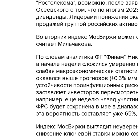
"Ростелекома", возможно, после зая
Осеевского о том, что по итогам 202
дивиденды. Лидерами понижения оказ
продажей группой российских активо
Во вторник индекс МосБиржи может с
считает Мильчакова.
По словам аналитика ФГ "Финам" Ни
в начале недели сложился умеренно 
слабая макроэкономическая статисти
оказался выше прогнозов (+0,3% м/м 
устойчивости проинфляционных рис
заставляет инвесторов пересмотреть
например, еще неделю назад участни
ФРС будет сохранена в мае в диапазо
эта вероятность составляет уже 65%
Индекс МосБиржи выглядит неуверенн
снижение ключевой ставки можно ож