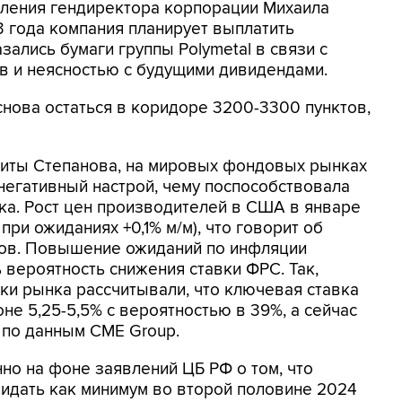
вления гендиректора корпорации Михаила
3 года компания планирует выплатить
ались бумаги группы Polymetal в связи с
в и неясностью с будущими дивидендами.
нова остаться в коридоре 3200-3300 пунктов,
киты Степанова, на мировых фондовых рынках
негативный настрой, чему поспособствовала
ка. Рост цен производителей в США в январе
при ожиданиях +0,1% м/м), что говорит об
ков. Повышение ожиданий по инфляции
 вероятность снижения ставки ФРС. Так,
ки рынка рассчитывали, что ключевая ставка
не 5,25-5,5% с вероятностью в 39%, а сейчас
, по данным CME Group.
о на фоне заявлений ЦБ РФ о том, что
идать как минимум во второй половине 2024