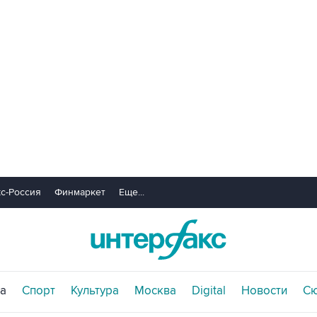
с-Россия
Финмаркет
Еще...
а
Спорт
Культура
Москва
Digital
Новости
С