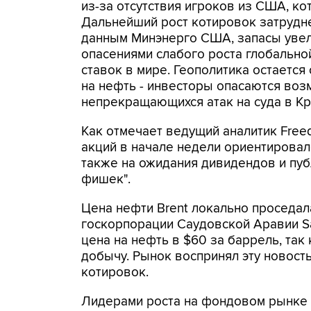
из-за отсутствия игроков из США, к
Дальнейший рост котировок затрудне
данным Минэнерго США, запасы увели
опасениями слабого роста глобальн
ставок в мире. Геополитика остаетс
на нефть - инвесторы опасаются воз
непрекращающихся атак на суда в Кр
Как отмечает ведущий аналитик Free
акций в начале недели ориентировал
также на ожидания дивидендов и пуб
фишек".
Цена нефти Brent локально проседал
госкорпорации Саудовской Аравии Sa
цена на нефть в $60 за баррель, так
добычу. Рынок воспринял эту новост
котировок.
Лидерами роста на фондовом рынке