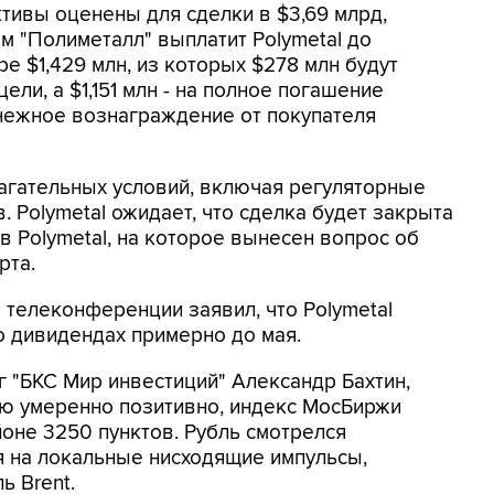
ктивы оценены для сделки в $3,69 млрд,
ам "Полиметалл" выплатит Polymetal до
е $1,429 млн, из которых $278 млн будут
и, а $1,151 млн - на полное погашение
нежное вознаграждение от покупателя
лагательных условий, включая регуляторные
 Polymetal ожидает, что сделка будет закрыта
в Polymetal, на которое вынесен вопрос об
рта.
 телеконференции заявил, что Polymetal
о дивидендах примерно до мая.
г "БКС Мир инвестиций" Александр Бахтин,
лю умеренно позитивно, индекс МосБиржи
оне 3250 пунктов. Рубль смотрелся
я на локальные нисходящие импульсы,
ь Brent.