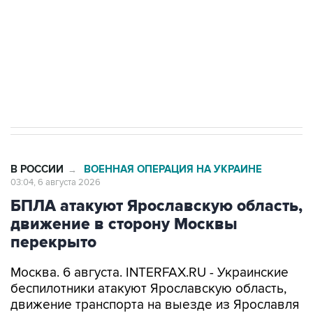
выходят на мировые рынки
Социальная реклама, АНО «Национальные приоритеты».
ИНН 7725383515 Erid: F7NfYUJCUneVdTRF8PRs
Трамп заявил, что переговоры с Ираном
начнутся в понедельник
В РОССИИ
ВОЕННАЯ ОПЕРАЦИЯ НА УКРАИНЕ
→
03:04, 6 августа 2026
БПЛА атакуют Ярославскую область,
движение в сторону Москвы
перекрыто
Москва. 6 августа. INTERFAX.RU - Украинские
беспилотники атакуют Ярославскую область,
движение транспорта на выезде из Ярославля