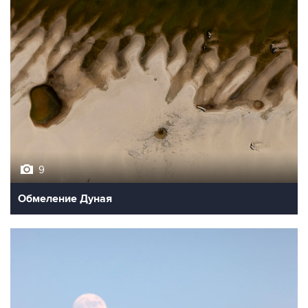
9
Обмеление Дуная