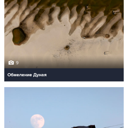
9
Обмеление Дуная