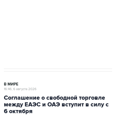
одних руках все службы тыла Минобороны
Как российские медицинские технологии
выходят на мировые рынки
Социальная реклама, АНО «Национальные приоритеты».
ИНН 7725383515 Erid: F7NfYUJCUneVdTRF8PRs
Трамп заявил, что переговоры с Ираном
начнутся в понедельник
В МИРЕ
16:46, 6 августа 2026
Соглашение о свободной торговле
между ЕАЭС и ОАЭ вступит в силу с
6 октября