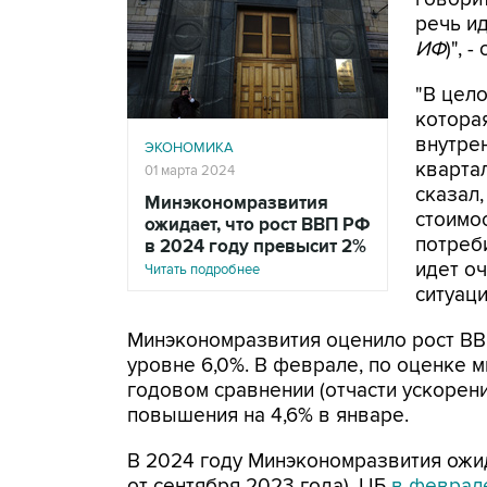
речь ид
ИФ
)", -
"В цело
котора
внутре
ЭКОНОМИКА
квартал
01 марта 2024
сказал
Минэкономразвития
стоимо
ожидает, что рост ВВП РФ
потреб
в 2024 году превысит 2%
идет о
Читать подробнее
ситуаци
Минэкономразвития оценило рост ВВ
уровне 6,0%. В феврале, по оценке 
годовом сравнении (отчасти ускорен
повышения на 4,6% в январе.
В 2024 году Минэкономразвития ожи
от сентября 2023 года), ЦБ
в феврале