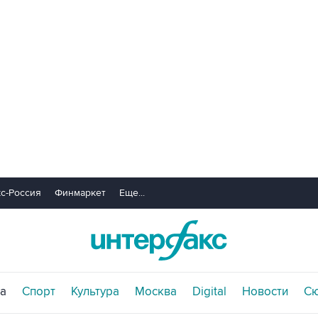
с-Россия
Финмаркет
Еще...
а
Спорт
Культура
Москва
Digital
Новости
С