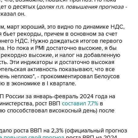
ет о десятых (
долях п.п. повышения прогноза -
 сказал он.
м, март хороший, это видно по динамике НДС,
я бьет рекорды, причем в основном за счет
ннего НДС. Нужно дождаться итогов первого
а. Но пока и PMI достаточно высокие, я бы
, рекордно высокие, и налог на добавленную
сть. Эти индикаторы и достаточно высокая
ительская активность показывают, что все
чень неплохо", - прокомментировал Белоусов
ю в экономике в I квартале.
П России за январь-февраль 2024 года на
министерства, рост ВВП
составил 7,7%
в
ию способствовал високосный день) после
дало роста ВВП на 2,3% (официальный прогноз
 повысил свой прогноз
роста ВВП на 2024