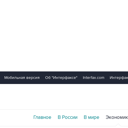
Мобильная версия
Об "Интерфаксе"
Interfax.com
Интерфак
Главное
В России
В мире
Экономик