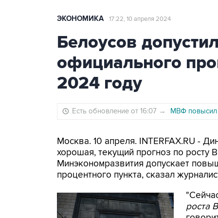
ЭКОНОМИКА
17:22, 10 апреля 2024
Белоусов допусти
официального прог
2024 году
Есть обновление от 16:07
→
МВФ повысил 
Москва. 10 апреля. INTERFAX.RU - Ди
хорошая, текущий прогноз по росту В
Минэкономразвития допускает повыш
процентного пункта, сказал журнали
"Сейчас
роста 
говорит