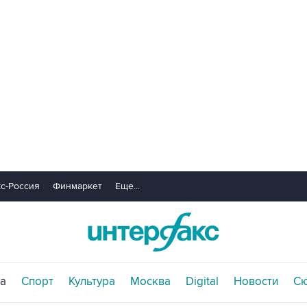
с-Россия
Финмаркет
Еще...
а
Спорт
Культура
Москва
Digital
Новости
С