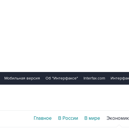
Мобильная версия
Об "Интерфаксе"
Interfax.com
Интерфак
Главное
В России
В мире
Экономик