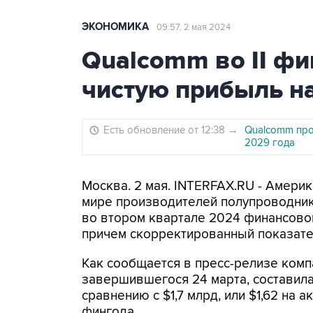
ЭКОНОМИКА
09:57, 2 мая 2024
Qualcomm во II фи
чистую прибыль н
Есть обновление от 12:38
→
Qualcomm про
2029 года
Москва. 2 мая. INTERFAX.RU - Америк
мире производителей полупроводник
во втором квартале 2024 финансовог
причем скорректированный показате
Как сообщается в пресс-релизе компа
завершившегося 24 марта, составила 
сравнению с $1,7 млрд, или $1,62 на
фингода.