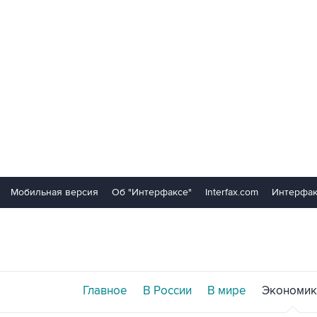
Мобильная версия
Об "Интерфаксе"
Interfax.com
Интерфак
Главное
В России
В мире
Экономик