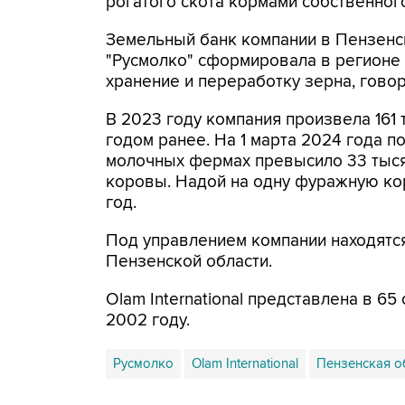
рогатого скота кормами собственного
Земельный банк компании в Пензенск
"Русмолко" сформировала в регионе
хранение и переработку зерна, говор
В 2023 году компания произвела 161 
годом ранее. На 1 марта 2024 года п
молочных фермах превысило 33 тысяч
коровы. Надой на одну фуражную кор
год.
Под управлением компании находятс
Пензенской области.
Olam International представлена в 65
2002 году.
Русмолко
Olam International
Пензенская о