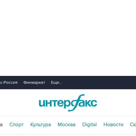
с-Россия
Финмаркет
Еще...
а
Спорт
Культура
Москва
Digital
Новости
С