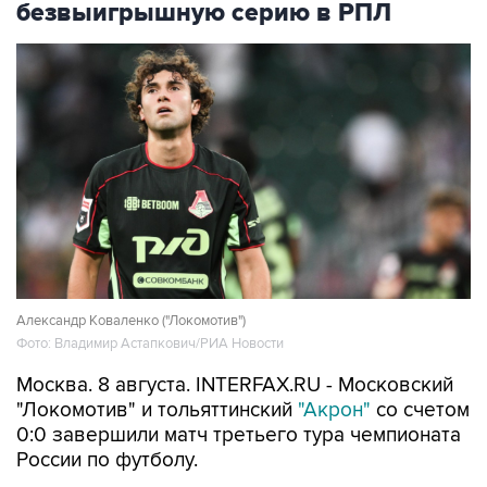
безвыигрышную серию в РПЛ
Александр Коваленко ("Локомотив")
Фото: Владимир Астапкович/РИА Новости
Москва. 8 августа. INTERFAX.RU - Московский
"Локомотив" и тольяттинский
"Акрон"
со счетом
0:0 завершили матч третьего тура чемпионата
России по футболу.