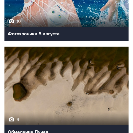
10
Фотохроника 5 августа
9
Обмеление Дуная