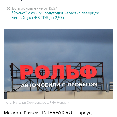
Есть обновление от 15:37
→
"Рольф" к концу I полугодия нарастил леверидж
чистый долг/EBITDA до 2,57х
Фото: Наталья Селиверстова/РИА Новости
Москва. 11 июля. INTERFAX.RU - Горсуд