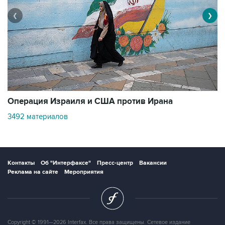
❮
❯
В
Операция Израиля и США против Ирана
11
3492 материалов
Контакты
Об "Интерфаксе"
Пресс-центр
Вакансии
Реклама на сайте
Мероприятия
Copyright © 1991—2026 Interfax. Все права защищены. Сетевое издание