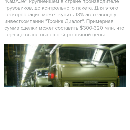
"КамАЗе", крупнейшем в стране производителе
грузовиков, до контрольного пакета. Для этого
госкорпорация может купить 13% автозавода у
инвесткомпании "Тройка Диалог". Примерная
сумма сделки может составить $300-320 млн, что
гораздо выше нынешней рыночной цены