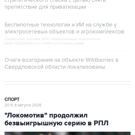
стратегического списка с целью снять
препятствие для приватизации
Беспилотные технологии и ИИ на службе у
электросетевых объектов и агрокомплексов
Социальная реклама, АНО «Национальные приоритеты».
ИНН 7725383515 Erid: F7NfYUJCUneVdwcydK6A
Очаги возгорания на объекте Wildberries в
Свердловской области локализованы
СПОРТ
20:11, 8 августа 2026
"Локомотив" продолжил
безвыигрышную серию в РПЛ