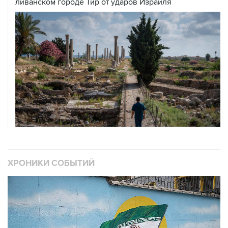
ХРОНИКИ СОБЫТИЙ
❮
❯