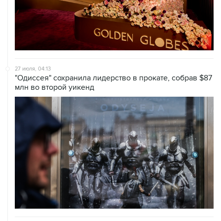
27 июля, 04:13
"Одиссея" сохранила лидерство в прокате, собрав $87
млн во второй уикенд
23 июля, 12:26
Работы Айвазовского, Петрова-Водкина, Рериха и