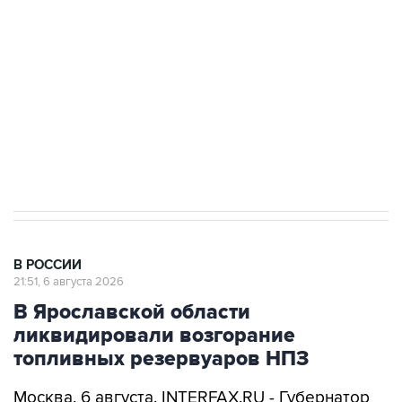
Как российские медицинские технологии
выходят на мировые рынки
Социальная реклама, АНО «Национальные приоритеты».
ИНН 7725383515 Erid: F7NfYUJCUneVdTRF8PRs
Аксенов сообщил о четвертом погибшем в
результате атаки ВСУ на Крым
В РОССИИ
21:51, 6 августа 2026
В Ярославской области
ликвидировали возгорание
топливных резервуаров НПЗ
Москва. 6 августа. INTERFAX.RU - Губернатор
Ярославской области Михаил Евраев сообщил
о ликвидации возгорания топливных