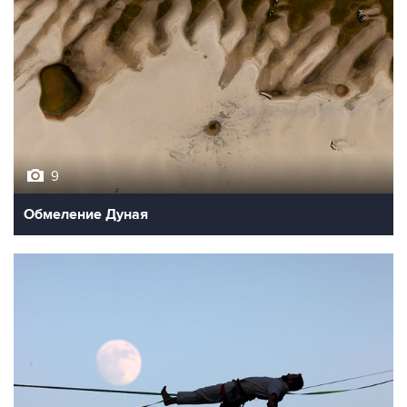
9
Обмеление Дуная