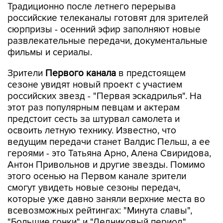
Традиционно после летнего перерыва
российские телеканалы готовят для зрителей
сюрпризы - осенний эфир заполняют новые
развлекательные передачи, документальные
фильмы и сериалы.
Зрители
Первого канала
в предстоящем
сезоне увидят новый проект с участием
российских звезд - "Первая эскадрилья". На
этот раз популярным певцам и актерам
предстоит сесть за штурвал самолета и
освоить летную технику. Известно, что
ведущим передачи станет Валдис Пельш, а ее
героями - это Татьяна Арно, Алена Свиридова,
Антон Привольнов и другие звезды. Помимо
этого осенью на Первом канале зрители
смогут увидеть новые сезоны передач,
которые уже давно заняли верхние места во
всевозможных рейтингах: "Минута славы",
"Большие гонки" и "Ледниковый период".