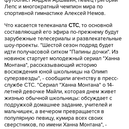
футболист Андрей Аршавин, певец Григорий
Лепс и многократный чемпион мира по
спортивной гимнастике Алексей Немов.
Что касается телеканала
СТС
, то основной
составляющей его эфира по-прежнему будут
зарубежные телесериалы и развлекательные
шоу-проекты. "Шестой сезон подряд будет
идти получасовой ситком "Папины дочки". Из
новинок стартует молодежный сериал "Ханна
Монтана", рассказывающий историю
восхождения юной школьницы на Олимп
суперзвезды", - сообщили агентству в пресс-
службе СТС. "Сериал "Ханна Монтана" о 14-
летней девочке Майли, которая днем живет
жизнью обычной школьницы: обсуждает с
подружкой домашнее задание, учителей и
мальчишек, а вечером превращается в
популярную певицу, кумира всех своих
сверстников, по имени Ханна Монтана", -