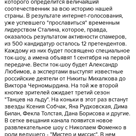
которого определится величайший
соотечественник за всю историю нашей
страны. В результате интернет-голосования,
уже успевшего "прославиться" временным
лидерством Сталина, которое, правда,
оказалось результатом активности спамеров,
из 500 кандидатур осталось 12 претендентов.
Каждому из них будет посвящено специальное
ток-шоу, а имена объявят 1 сентября на первой
передаче. Вести ток-шоу будет Александр
Любимов, а экспертами выступят известные
российские деятели от Никиты Михалкова до
Виктора Черномырдина. На той же второй
кнопке зрителей ожидает третий сезон
"Танцев на льду". На коньки в этот раз встанут
звезды Ксения Собчак, Яна Рудковская, Дима
Билан, Фекла Толстая, Дана Борисова и другие.
В сетке вещания канала появится новое
развлекательное шоу с Николаем Фоменко в
роли ведущего - "Мистер и миссис". В нем