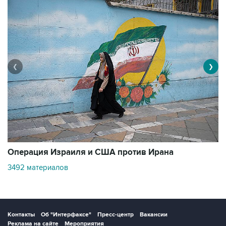
❮
❯
В
Операция Израиля и США против Ирана
1
3492 материалов
Контакты
Об "Интерфаксе"
Пресс-центр
Вакансии
Реклама на сайте
Мероприятия