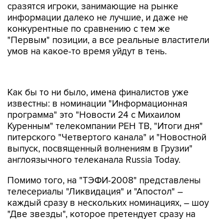
сразятся игроки, занимающие на рынке
информации далеко не лучшие, и даже не
конкурентные по сравнению с тем же
"Первым" позиции, а все реальные властители
умов на какое-то время уйдут в тень.
Как бы то ни было, имена финалистов уже
известны: в номинации "Информационная
программа" это "Новости 24 с Михаилом
Куренным" телекомпании РЕН ТВ, "Итоги дня"
питерского "Четвертого канала" и "Новостной
выпуск, посвященный волнениям в Грузии"
англоязычного телеканала Russia Today.
Помимо того, на "ТЭФИ-2008" представлены
телесериалы "Ликвидация" и "Апостол" –
каждый сразу в нескольких номинациях, – шоу
"Две звезды", которое претендует сразу на
пять статуэток, а также программы "Король
ринга", "Сто вопросов к Взрослому",