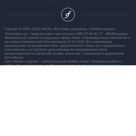
Copyright © 1991—2026 Interfax. Все права защищены. Сетевое издание
"Интерфакс.ру". Свидетельство о регистрации СМИ ЭЛ № ФС 77 - 84928 выдано
Федеральной службой по надзору в сфере связи, информационных технологий и
массовых коммуникаций (Роскомнадзор) 21.03.2023. Вся информация,
размещенная на данном веб-сайте, предназначена только для персонального
пользования и не подлежит дальнейшему воспроизведению и/или
распространению в какой-либо форме, иначе как с письменного разрешения
Интерфакса.
Сайт Interfax.ru (далее – сайт) использует файлы cookie. Продолжая работу с
сайтом, Вы соглашаетесь на сбор и последующую
обработку файлов cookie
.
Адрес: Россия, 127006, Москва, 1-я Тверская-Ямская улица, дом 2, стр.1, тел.:
+7 (499) 250-98-40
, факс:
+7 (499) 250-97-27
Продукты информационной группы
"Интерфакс"
Информация о компаниях, товарах и людях
СПАРК
X-Compliance
СКАУТ
Маркер
АСТРА
Новости и рынки
Новости "Интерфакса"