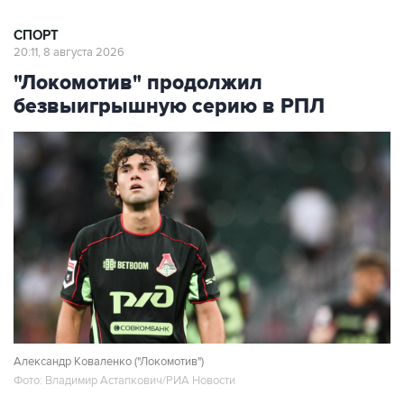
20:11, 8 августа 2026
"Локомотив" продолжил
безвыигрышную серию в РПЛ
Александр Коваленко ("Локомотив")
Фото: Владимир Астапкович/РИА Новости
Москва. 8 августа. INTERFAX.RU - Московский
"Локомотив" и тольяттинский
"Акрон"
со счетом