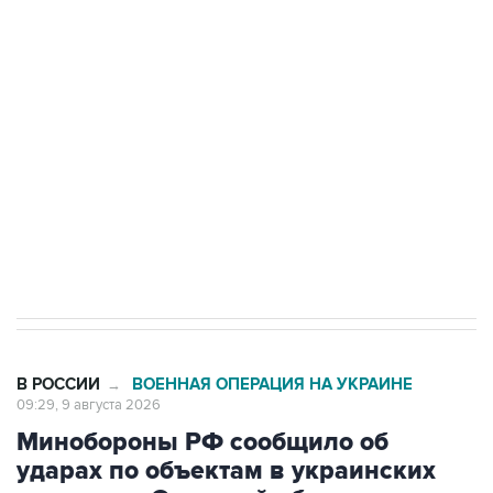
области подверглось атаке БПЛА
Беспилотные технологии и ИИ на службе у
электросетевых объектов и агрокомплексов
Социальная реклама, АНО «Национальные приоритеты».
ИНН 7725383515 Erid: F7NfYUJCUneVdwcydK6A
Кабмин РФ разрешил до 1 июля 2027 года
импорт, выпуск и обращение бензина Евро 2,
Евро 3, Евро 4
В РОССИИ
ВОЕННАЯ ОПЕРАЦИЯ НА УКРАИНЕ
→
09:29, 9 августа 2026
Минобороны РФ сообщило об
ударах по объектам в украинских