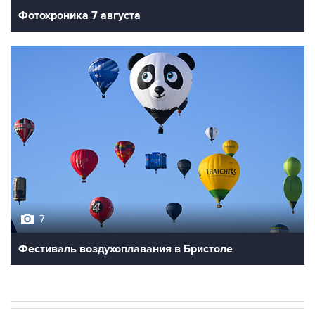
Фотохроника 7 августа
7
Фестиваль воздухоплавания в Бристоле