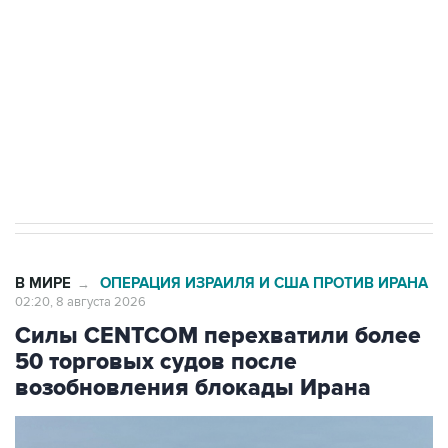
Беспилотные технологии и ИИ на службе у
электросетевых объектов и агрокомплексов
Социальная реклама, АНО «Национальные приоритеты».
ИНН 7725383515 Erid: F7NfYUJCUneVdwcydK6A
Кабмин РФ разрешил до 1 июля 2027 года
импорт, выпуск и обращение бензина Евро 2,
Евро 3, Евро 4
В МИРЕ
ОПЕРАЦИЯ ИЗРАИЛЯ И США ПРОТИВ ИРАНА
→
02:20, 8 августа 2026
Силы CENTCOM перехватили более
50 торговых судов после
возобновления блокады Ирана