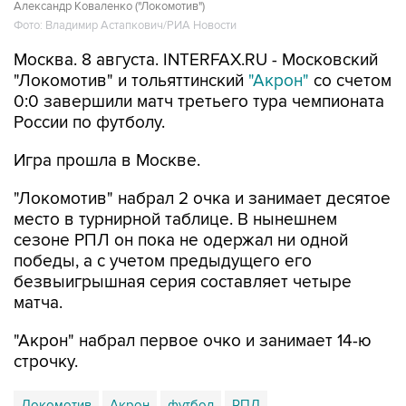
Александр Коваленко ("Локомотив")
Фото: Владимир Астапкович/РИА Новости
Москва. 8 августа. INTERFAX.RU - Московский
"Локомотив" и тольяттинский
"Акрон"
со счетом
0:0 завершили матч третьего тура чемпионата
России по футболу.
Игра прошла в Москве.
"Локомотив" набрал 2 очка и занимает десятое
место в турнирной таблице. В нынешнем
сезоне РПЛ он пока не одержал ни одной
победы, а с учетом предыдущего его
безвыигрышная серия составляет четыре
матча.
"Акрон" набрал первое очко и занимает 14-ю
строчку.
Локомотив
Акрон
футбол
РПЛ