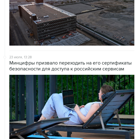
ХРОНИКИ СОБЫТИЙ
❮
❯