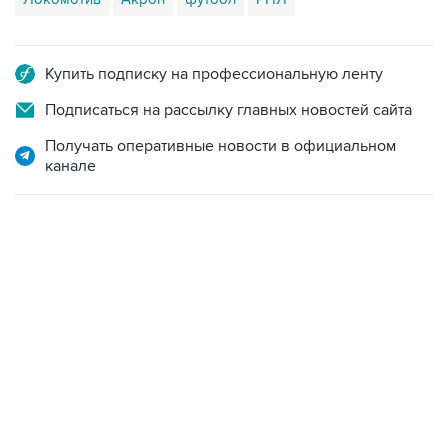
Купить подписку на профессиональную ленту
Подписаться на рассылку главных новостей сайта
Получать оперативные новости в официальном
канале
САМОЕ ЧИТАЕМОЕ
Путин сообщил о решении сосредоточить в
одних руках все службы тыла Минобороны
ФСБ сообщила о задержании в Приморье
подростков, готовивших теракт на объекте
Росгвардии