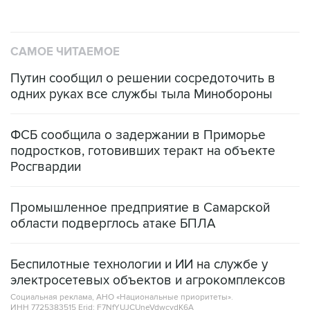
Промышленное предприятие в Самарской
области подверглось атаке БПЛА
Беспилотные технологии и ИИ на службе у
электросетевых объектов и агрокомплексов
Социальная реклама, АНО «Национальные приоритеты».
ИНН 7725383515 Erid: F7NfYUJCUneVdwcydK6A
Кабмин РФ разрешил до 1 июля 2027 года
импорт, выпуск и обращение бензина Евро 2,
Евро 3, Евро 4
НОВОСТИ
07 августа, 17:30
Минцифры предложило привязывать сим-карты к