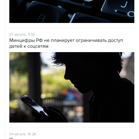
04 августа, 16:28
Путин подписал закон о регулировании криптовалют
в РФ
31 июля, 09:09
Аpple увеличила квартальную чистую прибыль и
выручку хуже прогнозов
29 июля, 13:55
МВД выявило 24 тыс. фактов использования Telegram
для дистанционных хищений
28 июля, 14:04
Одобрены новые сценарии по борьбе с
кибермошенничеством в рамках ГИС "Антифрод"