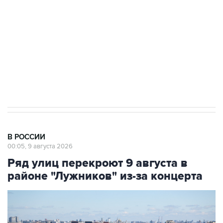
Беспилотные технологии и ИИ на службе у
электросетевых объектов и агрокомплексов
Социальная реклама, АНО «Национальные приоритеты».
ИНН 7725383515 Erid: F7NfYUJCUneVdwcydK6A
Кабмин РФ разрешил до 1 июля 2027 года
импорт, выпуск и обращение бензина Евро 2,
Евро 3, Евро 4
В РОССИИ
00:05, 9 августа 2026
Ряд улиц перекроют 9 августа в
районе "Лужников" из-за концерта