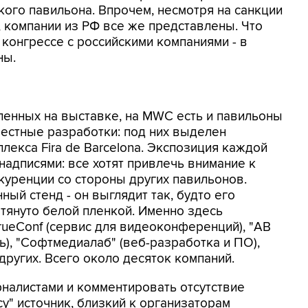
кого павильона. Впрочем, несмотря на санкции
 компании из РФ все же представлены. Что
конгрессе с российскими компаниями - в
ны.
ленных на выставке, на MWC есть и павильоны
местные разработки: под них выделен
лекса Fira de Barcelona. Экспозиция каждой
надписями: все хотят привлечь внимание к
куренции со стороны других павильонов.
ый стенд - он выглядит так, будто его
тянуто белой пленкой. Именно здесь
rueConf (сервис для видеоконференций), "АВ
), "Софтмедиалаб" (веб-разработка и ПО),
д других. Всего около десяток компаний.
налистами и комментировать отсутствие
у" источник, близкий к организаторам