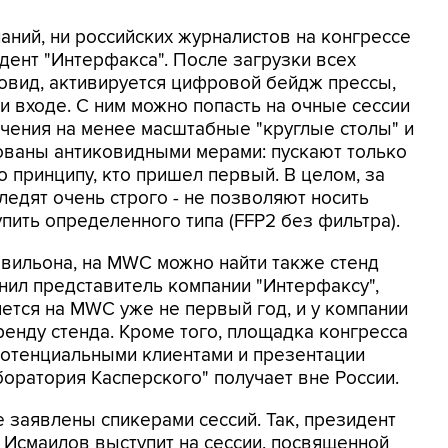
аний, ни российских журналистов на конгрессе
дент "Интерфакса". После загрузки всех
ковид, активируется цифровой бейдж прессы,
и входе. С ним можно попасть на очные сессии
ичения на менее масштабные "круглые столы" и
ованы антиковидными мерами: пускают только
 принципу, кто пришел первый. В целом, за
ледят очень строго - не позволяют носить
пить определенного типа (FFP2 без фильтра).
вильона, на MWC можно найти также стенд
снил представитель компании "Интерфаксу",
ется на MWC уже не первый год, и у компании
ренду стенда. Кроме того, площадка конгресса
 потенциальными клиентами и презентации
оратория Касперского" получает вне России.
 заявлены спикерами сессий. Так, президент
 Исмаилов выступит на сессии, посвященной