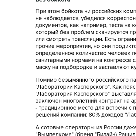
При этом бойкота ни российских комп
не наблюдается, убедился корреспон
документов, как например, теста на 
который без проблем сканируется пр
или смотреть трансляции. Есть огран
прочие мероприятия, но они продикт
определенное количество человек по
санитарными нормами на конгрессе с
маску на подбородке и заставляют ку
Помимо безымянного российского па
"Лаборатории Касперского". Как поя
"Лаборатория Касперского" выставля
заключен многолетний контракт на а
- традиционное место для встречи с
решений компании: 80% доходов "Лаб
А сотовые операторы из России даже
"Вымпелкома" (бренд "Билайн) Рашид