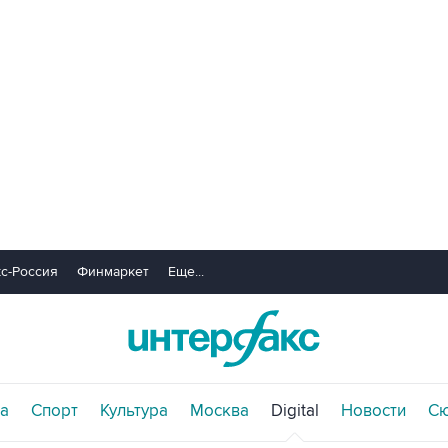
с-Россия
Финмаркет
Еще...
а
Спорт
Культура
Москва
Digital
Новости
С