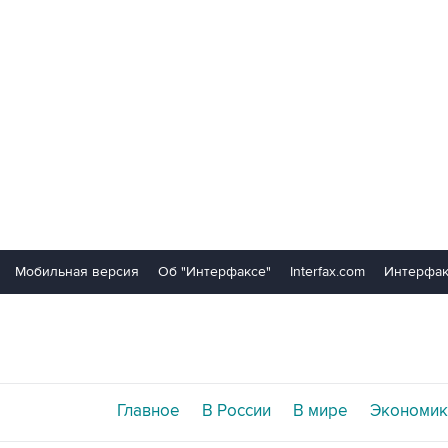
Мобильная версия
Об "Интерфаксе"
Interfax.com
Интерфак
Главное
В России
В мире
Экономик