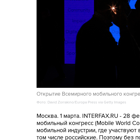
Открытие Всемирного мобильного конгре
Фото: David Zorrakino/Europa Press via Getty Images
Москва. 1 марта. INTERFAX.RU - 28 ф
мобильный конгресс (Mobile World C
мобильной индустрии, где участвуют 
том числе российские. Поэтому без 