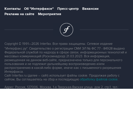
Контакты
Об "Интерфаксе"
Пресс-центр
Вакансии
Реклама на сайте
Мероприятия
Copyright © 1991—2026 Interfax. Все права защищены. Сетевое издание
"Интерфакс.ру". Свидетельство о регистрации СМИ ЭЛ № ФС 77 - 84928 выдано
Федеральной службой по надзору в сфере связи, информационных технологий и
массовых коммуникаций (Роскомнадзор) 21.03.2023. Вся информация,
размещенная на данном веб-сайте, предназначена только для персонального
пользования и не подлежит дальнейшему воспроизведению и/или
распространению в какой-либо форме, иначе как с письменного разрешения
Интерфакса.
Сайт Interfax.ru (далее – сайт) использует файлы cookie. Продолжая работу с
сайтом, Вы соглашаетесь на сбор и последующую
обработку файлов cookie
.
Адрес: Россия, 127006, Москва, 1-я Тверская-Ямская улица, дом 2, стр.1, тел.:
+7 (499) 250-98-40
, факс:
+7 (499) 250-97-27
Продукты информационной группы
"Интерфакс"
Информация о компаниях, товарах и людях
СПАРК
X-Compliance
СКАУТ