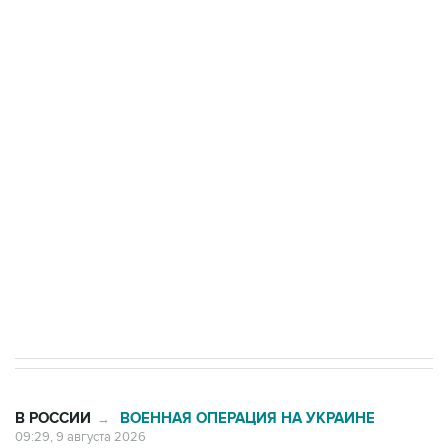
Росгвардии
Промышленное предприятие в Самарской
области подверглось атаке БПЛА
Беспилотные технологии и ИИ на службе у
электросетевых объектов и агрокомплексов
Социальная реклама, АНО «Национальные приоритеты».
ИНН 7725383515 Erid: F7NfYUJCUneVdwcydK6A
Кабмин РФ разрешил до 1 июля 2027 года
импорт, выпуск и обращение бензина Евро 2,
Евро 3, Евро 4
В РОССИИ
ВОЕННАЯ ОПЕРАЦИЯ НА УКРАИНЕ
→
09:29, 9 августа 2026