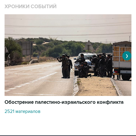
ХРОНИКИ СОБЫТИЙ
❮
❯
Обострение палестино-израильского конфликта
О
2521 материалов
3