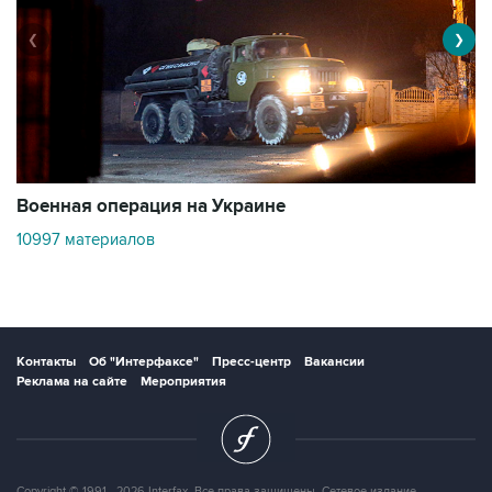
❮
❯
Военная операция на Украине
О
10997 материалов
3
Контакты
Об "Интерфаксе"
Пресс-центр
Вакансии
Реклама на сайте
Мероприятия
Copyright © 1991—2026 Interfax. Все права защищены. Сетевое издание