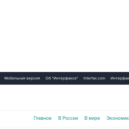
Мобильная версия
Об "Интерфаксе"
Interfax.com
Интерфак
Главное
В России
В мире
Экономик