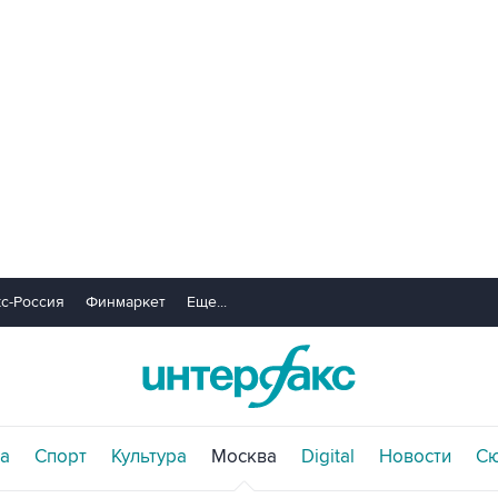
с-Россия
Финмаркет
Еще...
а
Спорт
Культура
Москва
Digital
Новости
С