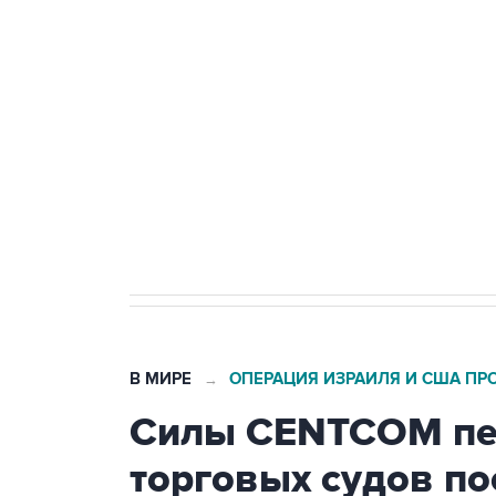
Беспилотные технологии и ИИ н
агрокомплексов
Социальная реклама, АНО «Национальные приоритеты».
И
Кабмин РФ разрешил до 1 июля 
бензина Евро 2, Евро 3, Евро 4
В МИРЕ
ОПЕРАЦИЯ ИЗРАИЛЯ И США ПР
→
Силы CENTCOM пер
торговых судов п