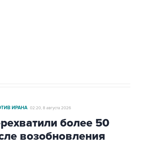
а службе у электросетевых объектов и
НН 7725383515 Erid: F7NfYUJCUneVdwcydK6A
2027 года импорт, выпуск и обращение
ОТИВ ИРАНА
02:20, 8 августа 2026
ехватили более 50
осле возобновления