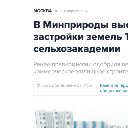
МОСКВА
16:31, 8 апреля 2016
В Минприроды выс
застройки земель
сельхозакадемии
Ранее правкомиссии одобрила пе
коммерческое жилищное строите
Есть обновление от 21:55
→
Развитие тер
общественное