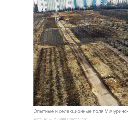
Опытные и селекционные поля Мичуринск
Фото: ТАСС, Михаил Джапаридзе