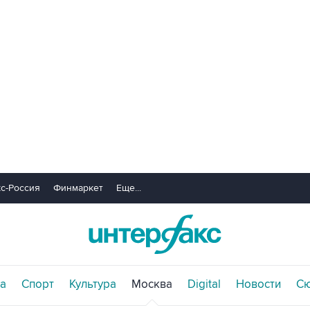
с-Россия
Финмаркет
Еще...
а
Спорт
Культура
Москва
Digital
Новости
С