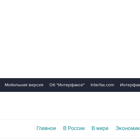
Мобильная версия
Об "Интерфаксе"
Interfax.com
Интерфак
Главное
В России
В мире
Экономик