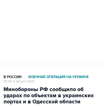
Беспилотные технологии и ИИ на службе у
электросетевых объектов и агрокомплексов
Социальная реклама, АНО «Национальные приоритеты».
ИНН 7725383515 Erid: F7NfYUJCUneVdwcydK6A
Кабмин РФ разрешил до 1 июля 2027 года
импорт, выпуск и обращение бензина Евро 2,
Евро 3, Евро 4
В РОССИИ
ВОЕННАЯ ОПЕРАЦИЯ НА УКРАИНЕ
→
09:29, 9 августа 2026
Минобороны РФ сообщило об
ударах по объектам в украинских
портах и в Одесской области