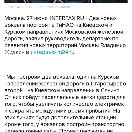
Фото: ТАСС, Станислав Красильников
Москва. 27 июня. INTERFAX.RU - Два новых
вокзала построят в ТиНАО на Киевском и
Курском направлениях Московской железной
дороги, заявил руководитель департамента
развития новых территорий Москвы Владимир
Жидкин в
интервью m24.ru
.
"Мы построим два вокзала: один на Курском
направлении железной дороги в Старосырово,
второй - на Киевском направлении в Санино.
От них пойдут параллельные ветки дороги для
того, чтобы увеличить количество электричек
и сократить между ними время прибытия. На
этих линиях будут дополнительные станции.
Кроме того, у вокзалов построим транспортно-
пересадочные узлы. Проект рассчитан на
оптимизацию потоков жителей, которые едут в