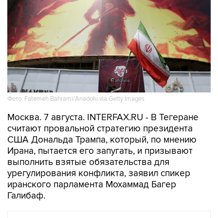
Фото: Fatemeh Bahrami/Anadolu via Getty Images
Москва. 7 августа. INTERFAX.RU - В Тегеране
считают провальной стратегию президента
США Дональда Трампа, который, по мнению
Ирана, пытается его запугать, и призывают
выполнить взятые обязательства для
урегулирования конфликта, заявил спикер
иранского парламента Мохаммад Багер
Галибаф.
В МИРЕ