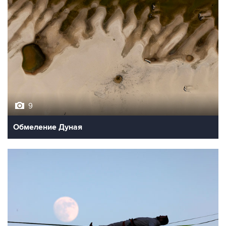
9
Обмеление Дуная