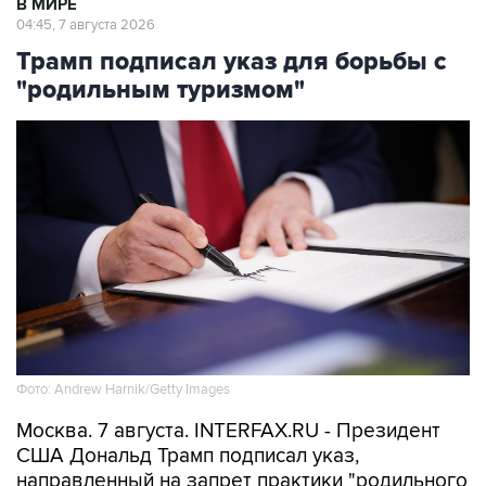
Трамп подписал указ для борьбы с
"родильным туризмом"
Фото: Andrew Harnik/Getty Images
Москва. 7 августа. INTERFAX.RU - Президент
США Дональд Трамп подписал указ,
направленный на запрет практики "родильного
туризма", подразумевающей приезд в страну
на роды с целью автоматического получения