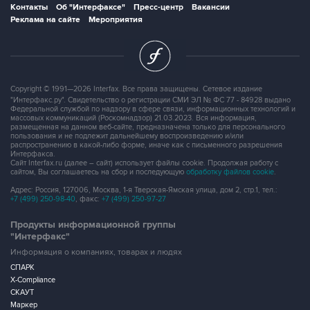
Контакты
Об "Интерфаксе"
Пресс-центр
Вакансии
Реклама на сайте
Мероприятия
Copyright © 1991—2026 Interfax. Все права защищены. Сетевое издание
"Интерфакс.ру". Свидетельство о регистрации СМИ ЭЛ № ФС 77 - 84928 выдано
Федеральной службой по надзору в сфере связи, информационных технологий и
массовых коммуникаций (Роскомнадзор) 21.03.2023. Вся информация,
размещенная на данном веб-сайте, предназначена только для персонального
пользования и не подлежит дальнейшему воспроизведению и/или
распространению в какой-либо форме, иначе как с письменного разрешения
Интерфакса.
Сайт Interfax.ru (далее – сайт) использует файлы cookie. Продолжая работу с
сайтом, Вы соглашаетесь на сбор и последующую
обработку файлов cookie
.
Адрес: Россия, 127006, Москва, 1-я Тверская-Ямская улица, дом 2, стр.1, тел.:
+7 (499) 250-98-40
, факс:
+7 (499) 250-97-27
Продукты информационной группы
"Интерфакс"
Информация о компаниях, товарах и людях
СПАРК
X-Compliance
СКАУТ
Маркер