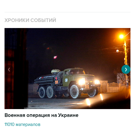
ХРОНИКИ СОБЫТИЙ
❮
❯
Военная операция на Украине
О
11010 материалов
3