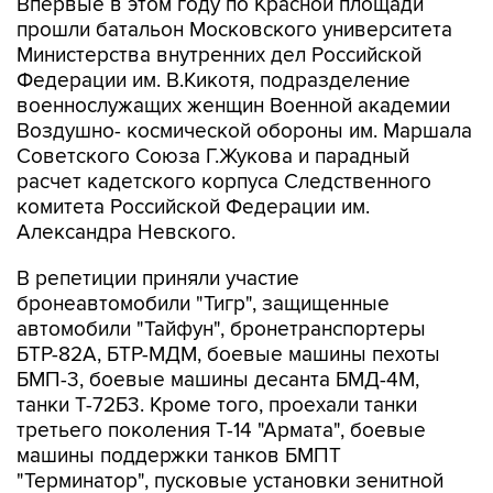
Министерства внутренних дел Российской
Федерации им. В.Кикотя, подразделение
военнослужащих женщин Военной академии
Воздушно- космической обороны им. Маршала
Советского Союза Г.Жукова и парадный
расчет кадетского корпуса Следственного
комитета Российской Федерации им.
Александра Невского.
В репетиции приняли участие
бронеавтомобили "Тигр", защищенные
автомобили "Тайфун", бронетранспортеры
БТР-82А, БТР-МДМ, боевые машины пехоты
БМП-3, боевые машины десанта БМД-4М,
танки Т-72Б3. Кроме того, проехали танки
третьего поколения Т-14 "Армата", боевые
машины поддержки танков БМПТ
"Терминатор", пусковые установки зенитной
ракетной системы С-400, ракетные комплексы
"Ярс".