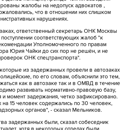
ированы жалобы на недопуск адвокатов ,
жаловались, что в отношении них слишком
нистративных нарушениях.
озаках, ответственный секретарь ОНК Москвы
и поступлении соответствующих жалоб "к
рекомендации Уполномоченного по правам
ра Юрия Чайки до сих пор не решён, и не
проверок ОНК спецтранспорта".
екоторые из задержанных провели в автозаках
олицейские, по его словам, объяснили это тем,
жаться как в автозаке так и в ОМВД в течение
бходимо развивать нормативно-правовую базу,
 и момент задержания, четко зафиксировано.
 на 15 человек содержались по 30 человек,
адзорных органов", - сказал Мельников.
тва задержанных были, сказал собеседник
туалет, хотя в некоторых отделах были