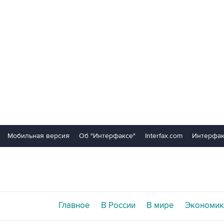
Мобильная версия
Об "Интерфаксе"
Interfax.com
Интерфак
Главное
В России
В мире
Экономик