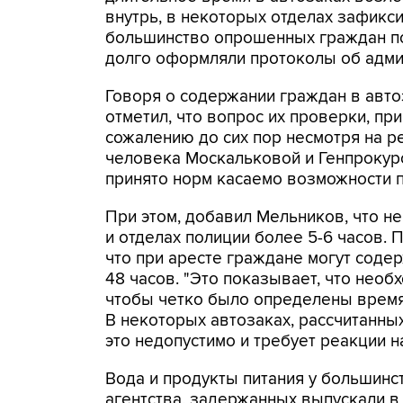
внутрь, в некоторых отделах зафикс
большинство опрошенных граждан по
долго оформляли протоколы об адми
Говоря о содержании граждан в авт
отметил, что вопрос их проверки, пр
сожалению до сих пор несмотря на 
человека Москальковой и Генпрокуро
принято норм касаемо возможности 
При этом, добавил Мельников, что н
и отделах полиции более 5-6 часов. П
что при аресте граждане могут содер
48 часов. "Это показывает, что нео
чтобы четко было определены время
В некоторых автозаках, рассчитанных
это недопустимо и требует реакции н
Вода и продукты питания у большинс
агентства, задержанных выпускали в 