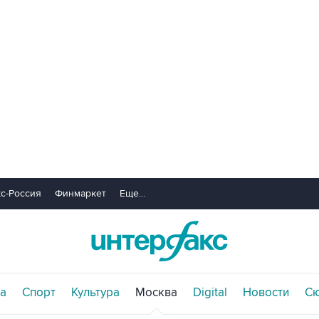
с-Россия
Финмаркет
Еще...
а
Спорт
Культура
Москва
Digital
Новости
С