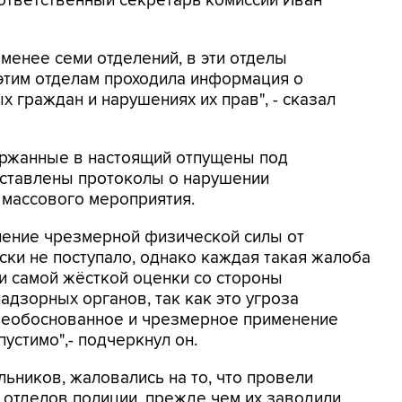
ответственный секретарь комиссии Иван
менее семи отделений, в эти отделы
 этим отделам проходила информация о
 граждан и нарушениях их прав", - сказал
ержанные в настоящий отпущены под
составлены протоколы о нарушении
 массового мероприятия.
енение чрезмерной физической силы от
ки не поступало, однако каждая такая жалоба
и самой жёсткой оценки со стороны
адзорных органов, так как это угроза
 Необоснованное и чрезмерное применение
устимо",- подчеркнул он.
ьников, жаловались на то, что провели
 отделов полиции, прежде чем их заводили