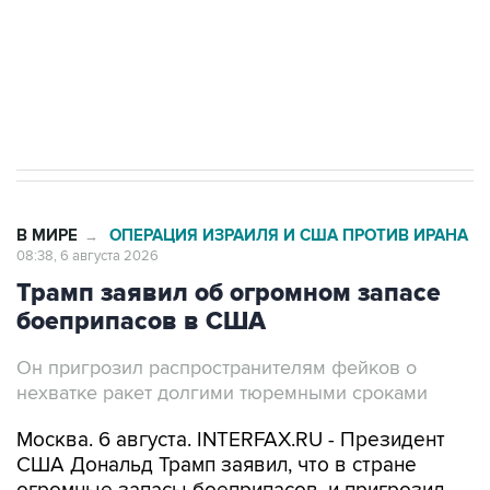
Социальная реклама, АНО «Национальные приоритеты».
ИНН 7725383515 Erid: F7NfYUJCUneVdTRF8PRs
Трамп заявил, что переговоры с Ираном
начнутся в понедельник
В МИРЕ
ОПЕРАЦИЯ ИЗРАИЛЯ И США ПРОТИВ ИРАНА
→
08:38, 6 августа 2026
Трамп заявил об огромном запасе
боеприпасов в США
Он пригрозил распространителям фейков о
нехватке ракет долгими тюремными сроками
Москва. 6 августа. INTERFAX.RU - Президент
США Дональд Трамп заявил, что в стране