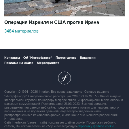
В
Операция Израиля и США против Ирана
1
3484 материалов
Контакты
Об "Интерфаксе"
Пресс-центр
Вакансии
Реклама на сайте
Мероприятия
Copyright © 1991—2026 Interfax. Все права защищены. Сетевое издание
"Интерфакс.ру". Свидетельство о регистрации СМИ ЭЛ № ФС 77 - 84928 выдано
Федеральной службой по надзору в сфере связи, информационных технологий и
массовых коммуникаций (Роскомнадзор) 21.03.2023. Вся информация,
размещенная на данном веб-сайте, предназначена только для персонального
пользования и не подлежит дальнейшему воспроизведению и/или
распространению в какой-либо форме, иначе как с письменного разрешения
Интерфакса.
Сайт Interfax.ru (далее – сайт) использует файлы cookie. Продолжая работу с
сайтом, Вы соглашаетесь на сбор и последующую
обработку файлов cookie
.