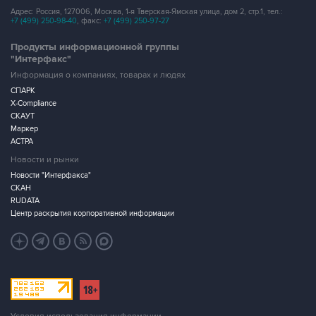
Адрес: Россия, 127006, Москва, 1-я Тверская-Ямская улица, дом 2, стр.1, тел.:
+7 (499) 250-98-40
, факс:
+7 (499) 250-97-27
Продукты информационной группы
"Интерфакс"
Информация о компаниях, товарах и людях
СПАРК
X-Compliance
СКАУТ
Маркер
АСТРА
Новости и рынки
Новости "Интерфакса"
СКАН
RUDATA
Центр раскрытия корпоративной информации