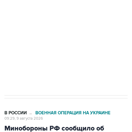
Промышленное предприятие в Самарской
области подверглось атаке БПЛА
Беспилотные технологии и ИИ на службе у
электросетевых объектов и агрокомплексов
Социальная реклама, АНО «Национальные приоритеты».
ИНН 7725383515 Erid: F7NfYUJCUneVdwcydK6A
Кабмин РФ разрешил до 1 июля 2027 года
импорт, выпуск и обращение бензина Евро 2,
Евро 3, Евро 4
В РОССИИ
ВОЕННАЯ ОПЕРАЦИЯ НА УКРАИНЕ
→
09:29, 9 августа 2026
Минобороны РФ сообщило об