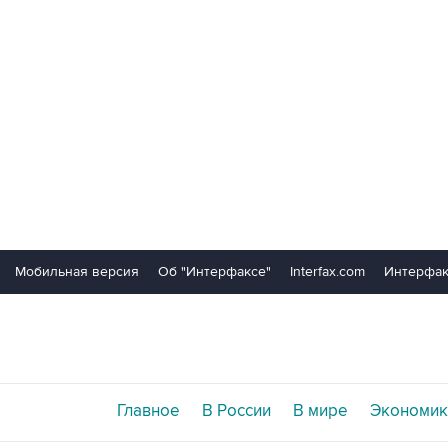
Мобильная версия
Об "Интерфаксе"
Interfax.com
Интерфак
Главное
В России
В мире
Экономик