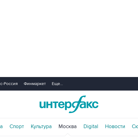
с-Россия
Финмаркет
Еще...
а
Спорт
Культура
Москва
Digital
Новости
С