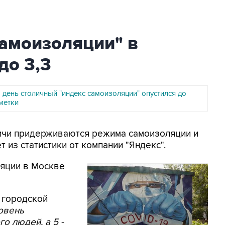
самоизоляции" в
до 3,3
 день столичный "индекс самоизоляции" опустился до
метки
вичи придерживаются режима самоизоляции и
 из статистики от компании "Яндекс".
ляции в Москве
 городской
ровень
о людей, а 5 -