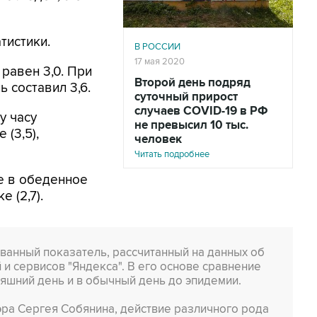
атистики.
В РОССИИ
17 мая 2020
равен 3,0. При
Второй день подряд
ь составил 3,6.
суточный прирост
случаев COVID-19 в РФ
у часу
не превысил 10 тыс.
 (3,5),
человек
Читать подробнее
е в обеденное
е (2,7).
ованный показатель, рассчитанный на данных об
и сервисов "Яндекса". В его основе сравнение
няшний день и в обычный день до эпидемии.
мэра Сергея Собянина, действие различного рода