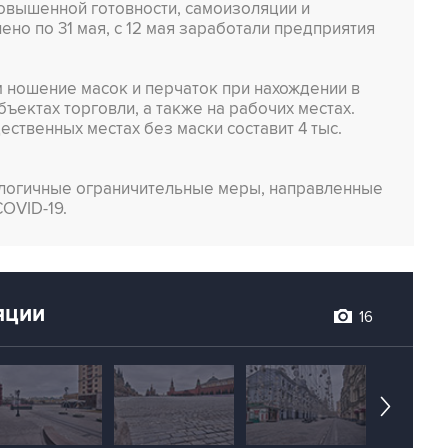
овышенной готовности, самоизоляции и
но по 31 мая, с 12 мая заработали предприятия
м ношение масок и перчаток при нахождении в
бъектах торговли, а также на рабочих местах.
ственных местах без маски составит 4 тыс.
алогичные ограничительные меры, направленные
OVID-19.
яции
16