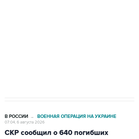
Путин сообщил о решении сосредоточить в
одних руках все службы тыла Минобороны
Как российские медицинские технологии
выходят на мировые рынки
Социальная реклама, АНО «Национальные приоритеты».
ИНН 7725383515 Erid: F7NfYUJCUneVdTRF8PRs
Трамп заявил, что переговоры с Ираном
начнутся в понедельник
В РОССИИ
ВОЕННАЯ ОПЕРАЦИЯ НА УКРАИНЕ
→
07:04, 6 августа 2026
СКР сообщил о 640 погибших