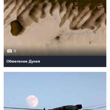
9
Обмеление Дуная