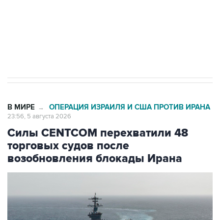
Социальная реклама, АНО «Национальные приоритеты».
ИНН 7725383515 Erid: F7NfYUJCUneVdTRF8PRs
Трамп заявил, что переговоры с Ираном
начнутся в понедельник
В МИРЕ
ОПЕРАЦИЯ ИЗРАИЛЯ И США ПРОТИВ ИРАНА
→
23:56, 5 августа 2026
Силы CENTCOM перехватили 48
торговых судов после
возобновления блокады Ирана