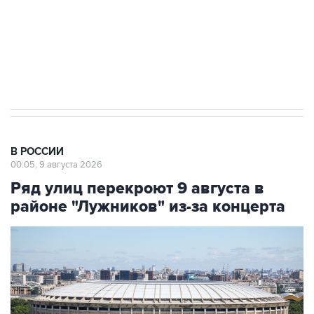
ИНН 7725383515 Erid: F7NfYUJCUneVdwcydK6A
Кабмин РФ разрешил до 1 июля 2027 года
импорт, выпуск и обращение бензина Евро 2,
Евро 3, Евро 4
В РОССИИ
00:05, 9 августа 2026
Ряд улиц перекроют 9 августа в
районе "Лужников" из-за концерта