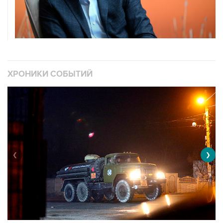
ХРОНИКИ СОБЫТИЙ
❮
❯