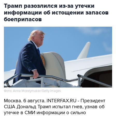
информации об истощении запасов
боеприпасов
Фото: Anna Moneymaker/Getty Images
Москва. 6 августа. INTERFAX.RU - Президент
США Дональд Трамп испытал гнев, узнав об
утечке в СМИ информации о сильно
сократившихся американских запасах
боеприпасов,
сообщает
в четверг CNN со