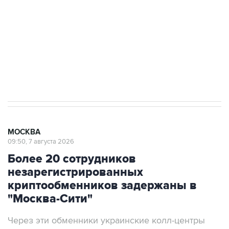
Как российские медицинские технологии
выходят на мировые рынки
Социальная реклама, АНО «Национальные приоритеты».
ИНН 7725383515 Erid: F7NfYUJCUneVdTRF8PRs
Аксенов сообщил о четвертом погибшем в
результате атаки ВСУ на Крым
МОСКВА
09:50, 7 августа 2026
Более 20 сотрудников
незарегистрированных
криптообменников задержаны в
"Москва-Сити"
Через эти обменники украинские колл-центры