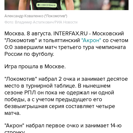
Александр Коваленко ("Локомотив")
Фото: Владимир Астапкович/РИА Новости
Москва. 8 августа. INTERFAX.RU - Московский
"Локомотив" и тольяттинский
"Акрон"
со счетом
0:0 завершили матч третьего тура чемпионата
России по футболу.
Игра прошла в Москве.
"Локомотив" набрал 2 очка и занимает десятое
место в турнирной таблице. В нынешнем
сезоне РПЛ он пока не одержал ни одной
победы, а с учетом предыдущего его
безвыигрышная серия составляет четыре
матча.
"Акрон" набрал первое очко и занимает 14-ю
строчку.