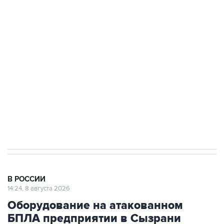
Промышленное предприятие в Самарской
области подверглось атаке БПЛА
Беспилотные технологии и ИИ на службе у
электросетевых объектов и агрокомплексов
Социальная реклама, АНО «Национальные приоритеты».
ИНН 7725383515 Erid: F7NfYUJCUneVdwcydK6A
Кабмин РФ разрешил до 1 июля 2027 года
импорт, выпуск и обращение бензина Евро 2,
Евро 3, Евро 4
В РОССИИ
14:24, 8 августа 2026
Оборудование на атакованном
БПЛА предприятии в Сызрани