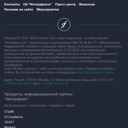
Контакты
Об "Интерфаксе"
Пресс-центр
Вакансии
Реклама на сайте
Мероприятия
Copyright © 1991—2026 Interfax. Все права защищены. Сетевое издание
"Интерфакс.ру". Свидетельство о регистрации СМИ ЭЛ № ФС 77 - 84928 выдано
Федеральной службой по надзору в сфере связи, информационных технологий и
массовых коммуникаций (Роскомнадзор) 21.03.2023. Вся информация,
размещенная на данном веб-сайте, предназначена только для персонального
пользования и не подлежит дальнейшему воспроизведению и/или
распространению в какой-либо форме, иначе как с письменного разрешения
Интерфакса.
Сайт Interfax.ru (далее – сайт) использует файлы cookie. Продолжая работу с
сайтом, Вы соглашаетесь на сбор и последующую
обработку файлов cookie
.
Адрес: Россия, 127006, Москва, 1-я Тверская-Ямская улица, дом 2, стр.1, тел.:
+7 (499) 250-98-40
, факс:
+7 (499) 250-97-27
Продукты информационной группы
"Интерфакс"
Информация о компаниях, товарах и людях
СПАРК
X-Compliance
СКАУТ
Маркер