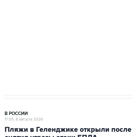
подростков, готовивших теракт на объекте
Росгвардии
Беспилотные технологии и ИИ на службе у
электросетевых объектов и агрокомплексов
Социальная реклама, АНО «Национальные приоритеты».
ИНН 7725383515 Erid: F7NfYUJCUneVdwcydK6A
Кабмин РФ разрешил до 1 июля 2027 года
импорт, выпуск и обращение бензина Евро 2,
Евро 3, Евро 4
В РОССИИ
17:05, 8 августа 2026
Пляжи в Геленджике открыли после