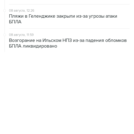
08 августа, 12:26
Пляжи в Геленджике закрыли из-за угрозы атаки
БПЛА
08 августа, 11:59
Возгорание на Ильском НПЗ из-за падения обломков
БПЛА ликвидировано
08 августа, 10:07
В Красноярском крае во время сплава по реке
пропала семья
08 августа, 09:22
Топливо в Севастополе в субботу поступит в продажу
на 13 АЗС сети "Атан"