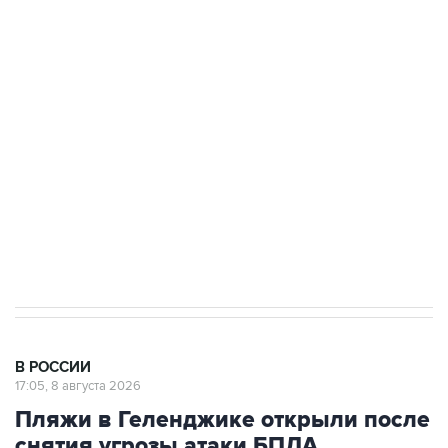
подростков, готовивших теракт на объекте
Росгвардии
Беспилотные технологии и ИИ на службе у
электросетевых объектов и агрокомплексов
Социальная реклама, АНО «Национальные приоритеты».
ИНН 7725383515 Erid: F7NfYUJCUneVdwcydK6A
Кабмин РФ разрешил до 1 июля 2027 года
импорт, выпуск и обращение бензина Евро 2,
Евро 3, Евро 4
В РОССИИ
17:05, 8 августа 2026
Пляжи в Геленджике открыли после
снятия угрозы атаки БПЛА