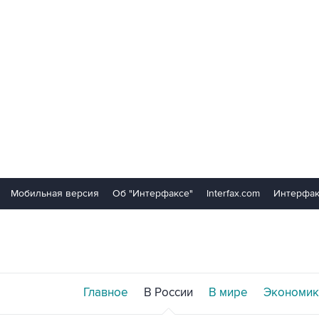
Мобильная версия
Об "Интерфаксе"
Interfax.com
Интерфак
Главное
В России
В мире
Экономик