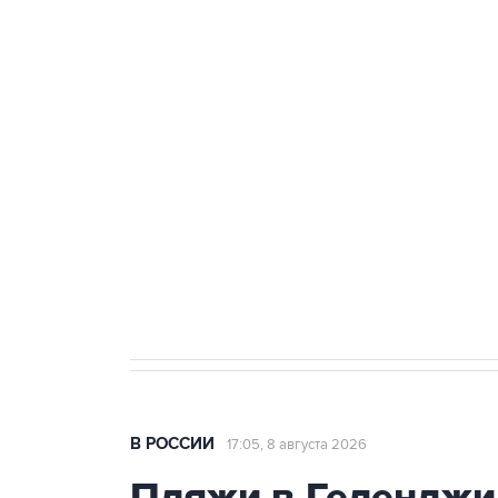
ФСБ сообщила о задержании в 
теракт на объекте Росгвардии
Беспилотные технологии и ИИ н
агрокомплексов
Социальная реклама, АНО «Национальные приоритеты».
И
Кабмин РФ разрешил до 1 июля 
бензина Евро 2, Евро 3, Евро 4
В РОССИИ
17:05, 8 августа 2026