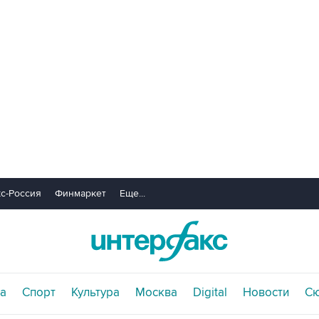
с-Россия
Финмаркет
Еще...
а
Спорт
Культура
Москва
Digital
Новости
С