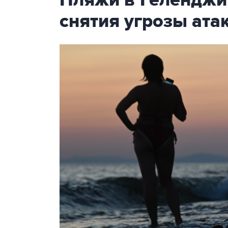
Пляжи в Геленджи
снятия угрозы ат