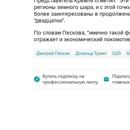
Представитель Кремля отметил: "Эти
регионы земного шара, и с этой точк
более заинтересованы в продолжени
"двадцатки".
По словам Пескова, "именно такой фо
отражает и экономический локомотив
Дмитрий Песков
Дональд Трамп
G20
G
Купить подписку на
Подписа
профессиональную ленту
главных