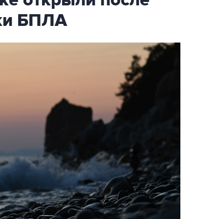
ке открыли после
аки БПЛА