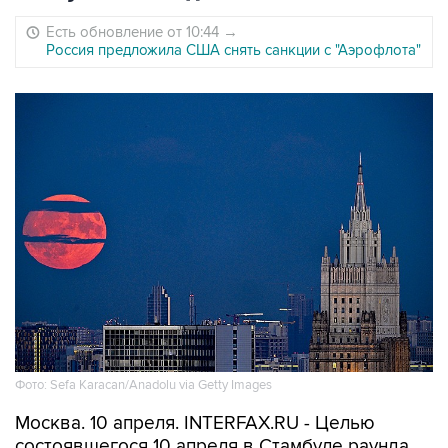
Есть обновление от 10:44
→
Россия предложила США снять санкции с "Аэрофлота"
Фото: Sefa Karacan/Anadolu via Getty Images
Москва. 10 апреля. INTERFAX.RU - Целью
состоявшегося 10 апреля в Стамбуле раунда